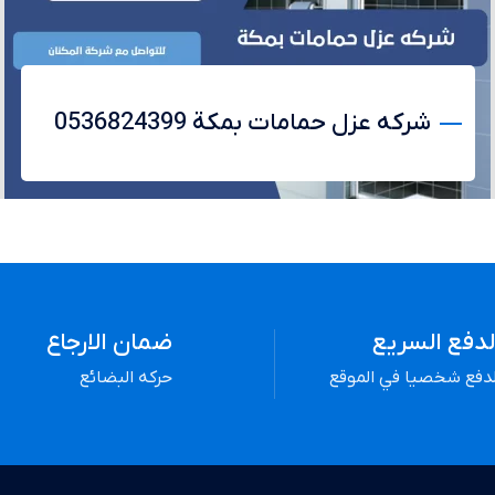
شركه عزل حمامات بمكة 0536824399
لدفع السريع
ضمان الارجاع
لدفع شخصيا في الموقع
حركه البضائع