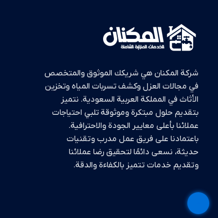
شركة المكنان هي شريكك الموثوق والمتخصص
في مجالات العزل وكشف تسربات المياه وتخزين
الأثاث في المملكة العربية السعودية. نتميز
بتقديم حلول مبتكرة وموثوقة تلبي احتياجات
عملائنا بأعلى معايير الجودة والاحترافية.
باعتمادنا على فريق عمل مدرب وتقنيات
حديثة، نسعى دائمًا لتحقيق رضا عملائنا
وتقديم خدمات تتميز بالكفاءة والدقة.