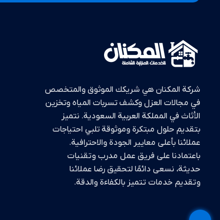
شركة المكنان هي شريكك الموثوق والمتخصص
في مجالات العزل وكشف تسربات المياه وتخزين
الأثاث في المملكة العربية السعودية. نتميز
بتقديم حلول مبتكرة وموثوقة تلبي احتياجات
عملائنا بأعلى معايير الجودة والاحترافية.
باعتمادنا على فريق عمل مدرب وتقنيات
حديثة، نسعى دائمًا لتحقيق رضا عملائنا
وتقديم خدمات تتميز بالكفاءة والدقة.