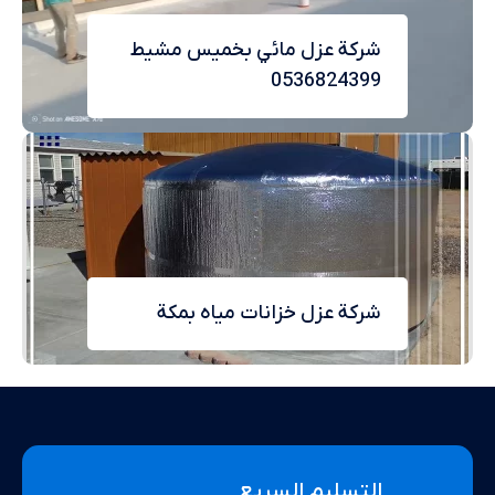
شركة عزل مائي بخميس مشيط
0536824399
شركة عزل خزانات مياه بمكة
التسليم السريع