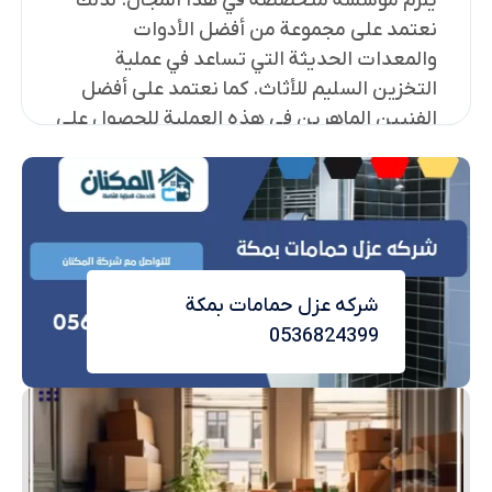
يلزم مؤسسة متخصصة في هذا المجال. لذلك
نعتمد على مجموعة من أفضل الأدوات
والمعدات الحديثة التي تساعد في عملية
التخزين السليم للأثاث. كما نعتمد على أفضل
الفنيين الماهرين في هذه العملية للحصول على
جودة خدمة مضمونة. فقط تواصل معنا على
رقمنا الأتي 0565367265 للحصول على أفضل
خدمات بأعلى جودة.
تخزين أثاث بالمملكة
نعتبر في "شركة المكنان" الأفضل في المتخصصة
شركه عزل حمامات بمكة
في مجال تخزين الأثاث بالمملكة العربية
0536824399
السعودية. حيث نقدم خدمات تخزين الأثاث
الموثوقة والموجهة نحو تلبية احتياجاتك بشكل
مثالي. كما نوفر بتوفير بيئة تخزين آمنة ومؤمنة
للأثاث الخاص بنا التي تتضمن خدماتنا التخزين
في مستودعات مجهزة بأحدث التقنيات الأمنية،
بما في ذلك أنظمة مراقبة الدخول والخروج،