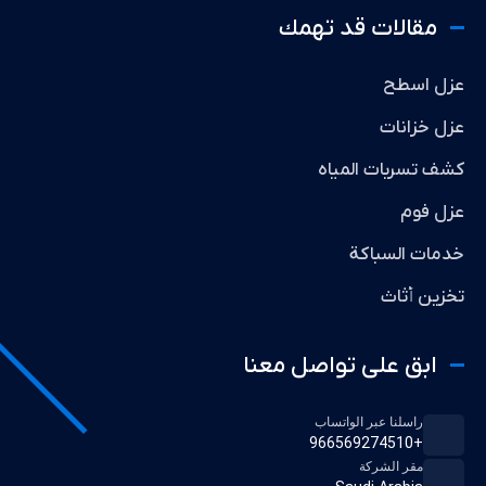
مقالات قد تهمك
عزل اسطح
عزل خزانات
كشف تسربات المياه
عزل فوم
خدمات السباكة
تخزين أثاث
ابق على تواصل معنا
راسلنا عبر الواتساب
+966569274510
مقر الشركة