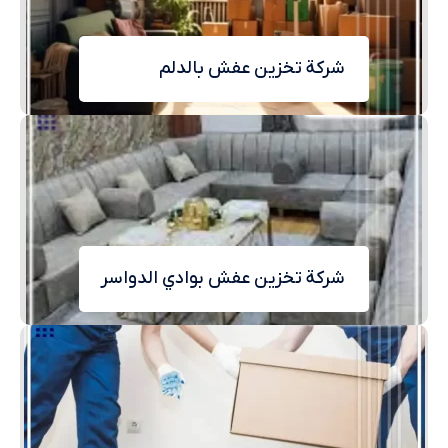
وأنظمة إنذار الحريق والسرقة. كما نحرص على
توفير بيئة نظيفة ومرتبة للحفاظ على جودة
شركة تخزين عفش بالدلم
الأثاث. بفضل فريقنا المحترف والمدرب تدريبًا
عالي نقوم بتنظيم عمليات التخزين بشكل فعال
وفقًا لمعايير الجودة العالية. حيث نهتم بتلبية
احتياجاتك بدقة، سواء كان ذلك في الاستلام،
التخزين، أو التسليم. باختيارك كشريك لتخزين
الأثاث يمكنك الاطمئنان إلى أن ممتلكاتهم في
أيد أمينة وتحت رعاية مستمرة. إن رضاك هو
هدفنا الرئيسي، ونسعى دائمًا لتقديم أفضل
شركة تخزين عفش بوادي الدواسر
الخدمات بأسعار تنافسية.
مستودعات تخزين اثاث
نحن واحدة من أفضل مؤسسات تخزين الأثاث،
ونقدم مستودعات خدمات تخزين عالية الجودة
تلبي احتياجاتك بشكل مثالي. لذا تابع التالي
لمعرفة أهم مميزات مستودعات تخزين الأثاث