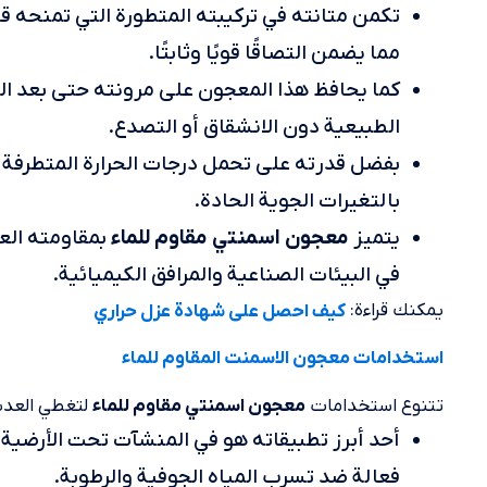
تكمن متانته في تركيبته المتطورة التي تمنحه قوة
مما يضمن التصاقًا قويًا وثابتًا.
كما يحافظ هذا المعجون على مرونته حتى بعد الجف
الطبيعية دون الانشقاق أو التصدع.
بفضل قدرته على تحمل درجات الحرارة المتطرفة 
بالتغيرات الجوية الحادة.
معجون اسمنتي مقاوم للماء
يتميز
بمقاومته العا
في البيئات الصناعية والمرافق الكيميائية.
يمكنك قراءة:
كيف احصل على شهادة عزل حراري
استخدامات معجون الاسمنت المقاوم للماء
تتنوع استخدامات
لتغطي العديد
معجون اسمنتي مقاوم للماء
أحد أبرز تطبيقاته هو في المنشآت تحت الأرضية 
فعالة ضد تسرب المياه الجوفية والرطوبة.