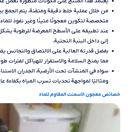
يعتمد هذا المنتج على مكونات متطورة تعمل على
من خلال عملية خلط دقيقة ومتقنة، يتم الجمع بي
متخصصة لتكوين معجونًا متينًا وغير نفوذ للماء.
عند تطبيقه على الأسطح المعرضة للرطوبة يشكل
إلى داخل البنية التحتية.
بفضل قدرته العالية على الالتصاق والتجانس يضم
مما يمنح السلامة والاستقرار للهياكل لفترات طوي
سواء في المنشآت تحت الأرضية، الجدران الاستنادي
ومثاليًا لمواجهة تحديات تسرب المياه بكفاءة عال
خصائص معجون الاسمنت المقاوم للماء