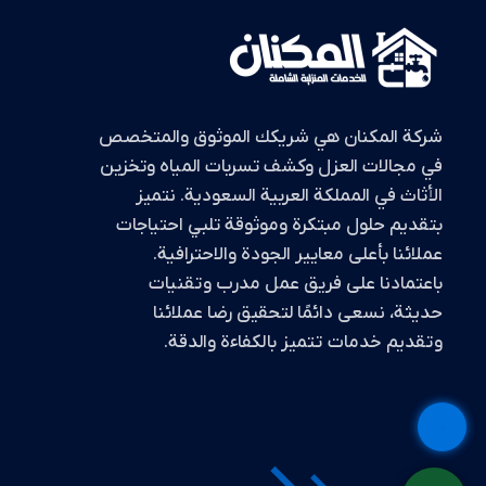
شركة المكنان هي شريكك الموثوق والمتخصص
في مجالات العزل وكشف تسربات المياه وتخزين
الأثاث في المملكة العربية السعودية. نتميز
بتقديم حلول مبتكرة وموثوقة تلبي احتياجات
عملائنا بأعلى معايير الجودة والاحترافية.
باعتمادنا على فريق عمل مدرب وتقنيات
حديثة، نسعى دائمًا لتحقيق رضا عملائنا
وتقديم خدمات تتميز بالكفاءة والدقة.