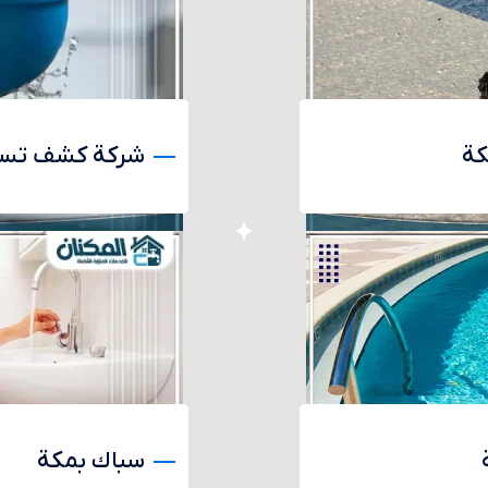
كة
شركة كشف تسرب
سباك بمكة