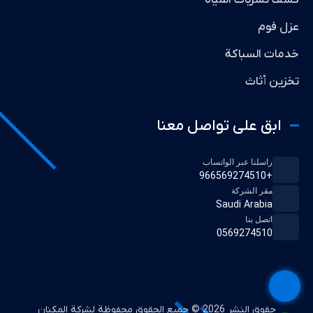
عزل فوم
خدمات السباكة
تخزين أثاث
ابق على تواصل معنا
راسلنا عبر الواتساب
+966569274510
مقر الشركة
Saudi Arabia
اتصل بنا
0569274510
حقوق النشر 2026 © جميع الحقوق محفوظة لشركة المكنان