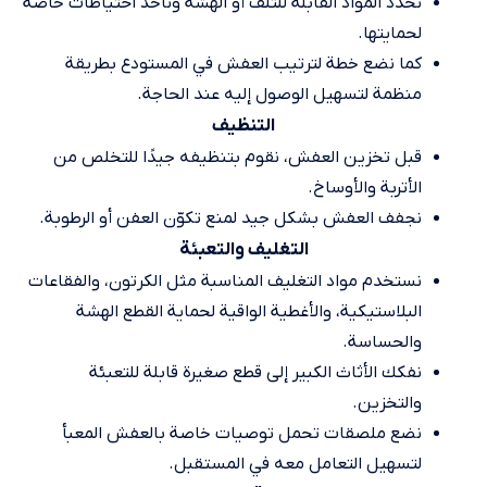
نحدد المواد القابلة للتلف أو الهشة ونأخذ احتياطات خاصة
لحمايتها.
كما نضع خطة لترتيب العفش في المستودع بطريقة
منظمة لتسهيل الوصول إليه عند الحاجة.
التنظيف
قبل تخزين العفش، نقوم بتنظيفه جيدًا للتخلص من
الأتربة والأوساخ.
نجفف العفش بشكل جيد لمنع تكوّن العفن أو الرطوبة.
التغليف والتعبئة
نستخدم مواد التغليف المناسبة مثل الكرتون، والفقاعات
البلاستيكية، والأغطية الواقية لحماية القطع الهشة
والحساسة.
نفكك الأثاث الكبير إلى قطع صغيرة قابلة للتعبئة
والتخزين.
نضع ملصقات تحمل توصيات خاصة بالعفش المعبأ
لتسهيل التعامل معه في المستقبل.