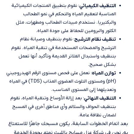
: نقوم بتطبيق المنتجات الكيميائية
التنظيف الكيميائي
المناسبة لتعقيم المياه والتحكم في نمو الطحالب
والبكتيريا. نستخدم مبيدات الطحالب ومطهرات، مثل
الكلور والبرومين للحفاظ على جودة المياه.
: نقوم بتنظيف وصيانة نظام
تنظيف نظام الترشيح
الترشيح والمضخات المستخدمة في تنقية المياه. نقوم
بتنظيف واستبدال الفلاتر القديمة وتأكيد أنها تعمل
بشكل صحيح.
: نعمل على فحص مستوى الرقم الهيدروجيني
توازن المياه
(pH) ومستوى التلوث العضوي المذاب (TDS) في المياه
وتعديلهما إلى المستوى المناسب.
: بعد إزالة الأوساخ وتنقية المياه، نقوم
التنظيف النهائي
بتنظيف الحواف والسلالم وأي مناطق أخرى في المسبح
لضمان نظافة عامة.
بعد اتمام الخطوات السابقة، يكون مسبحك جاهزًا للاستمتاع
به، نحن في شركة عزل مسابح بالليث نهتم بجودة الخدمة