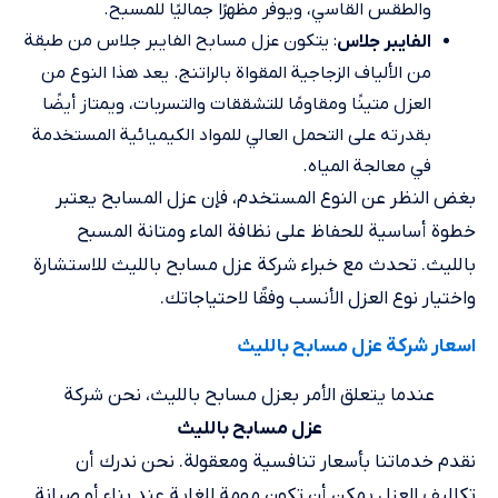
والطقس القاسي، ويوفر مظهرًا جماليًا للمسبح.
: يتكون عزل مسابح الفايبر جلاس من طبقة
الفايبر جلاس
من الألياف الزجاجية المقواة بالراتنج. يعد هذا النوع من
العزل متينًا ومقاومًا للتشققات والتسربات، ويمتاز أيضًا
بقدرته على التحمل العالي للمواد الكيميائية المستخدمة
في معالجة المياه.
بغض النظر عن النوع المستخدم، فإن عزل المسابح يعتبر
خطوة أساسية للحفاظ على نظافة الماء ومتانة المسبح
بالليث. تحدث مع خبراء شركة عزل مسابح بالليث للاستشارة
واختيار نوع العزل الأنسب وفقًا لاحتياجاتك.
اسعار شركة عزل مسابح بالليث
عندما يتعلق الأمر بعزل مسابح بالليث، نحن شركة
عزل مسابح بالليث
نقدم خدماتنا بأسعار تنافسية ومعقولة. نحن ندرك أن
تكاليف العزل يمكن أن تكون مهمة للغاية عند بناء أو صيانة