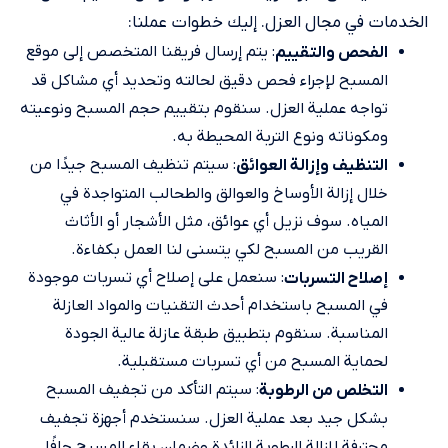
الخدمات في مجال العزل. إليك خطوات عملنا:
: يتم إرسال فريقنا المتخصص إلى موقع
الفحص والتقييم
المسبح لإجراء فحص دقيق لحالته وتحديد أي مشاكل قد
تواجه عملية العزل. سنقوم بتقييم حجم المسبح ونوعيته
ومكوناته ونوع التربة المحيطة به.
: سيتم تنظيف المسبح جيدًا من
التنظيف وإزالة العوائق
خلال إزالة الأوساخ والعوالق والطحالب المتواجدة في
المياه. سوف نزيل أي عوائق، مثل الأشجار أو الأثاث
القريب من المسبح لكي يتسنى لنا العمل بكفاءة.
: سنعمل على إصلاح أي تسربات موجودة
إصلاح التسربات
في المسبح باستخدام أحدث التقنيات والمواد العازلة
المناسبة. سنقوم بتطبيق طبقة عازلة عالية الجودة
لحماية المسبح من أي تسربات مستقبلية.
: سيتم التأكد من تجفيف المسبح
التخلص من الرطوبة
بشكل جيد بعد عملية العزل. سنستخدم أجهزة تجفيف
محترفة لإزالة الرطوبة الزائدة وضمان بقاء المسبح جافًا