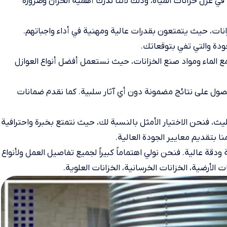
زل خزانات المياه، وذلك لأننا ندرك أهمية الخزان وضرورة
نات، حيث يتمتعون بقدرات عالية ومهنية في أداء واجباتهم.
ودة والتي تفي بتوقعاتك.
ع الماء ومواد صنع الخزانات، حيث نستعمل أفضل أنواع العوازل
صول على نتائج مضمونة دون أي آثار سلبية. كما نقدم ضمانات
يث، فنحن الاختيار الأمثل بالنسبة لك، حيث نتمتع بخبرة واحترافية
 بتقديم معايير الجودة العالية.
ودقة عالية. فنحن نولي اهتماماً كبيراً لجميع تفاصيل العمل ولأنواع
 الأرضية، الخزانات الخرسانية، الخزانات العلوية.