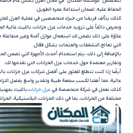
تتخصص “مؤسسة المكنان” في مجال العزل بشكل عام خاصةً في ع
الحفاظ عليه، لضمان استدامة عمره الطويل.
كذلك يتألف فريقنا من خبراء متخصصين في عملية العزل للخزا
ونحرص دائماً على تزويد خدمات عزل خزانات بالليث عالية الج
علاوًة على ذلك نضمن لك استعمال عوازل آمنة وغير متفاعلة م
التي تعالج التشققات والفتحات بشكل فعّال.
بالإضافة إلى ذلك، يتم استخدام أحدث الأجهزة التي تضمن الح
وتقارير معتمدة حول خدمات عزل الخزانات التي نقدمها لك.
أيضًا إذا كنت تتطلع للعثور على أفضل شركات عزل خزانات بالل
عالية، مما أهلنا لكسب سمعة طيبة وتقدير واسع بفضل التزامنا
كذلك نعمل في شركة متخصصة في
بالليث بمهنية 
عزل خزانات
مختلفة من الخزانات، بما في ذلك الخزانات البلاستيكية، الخزانات