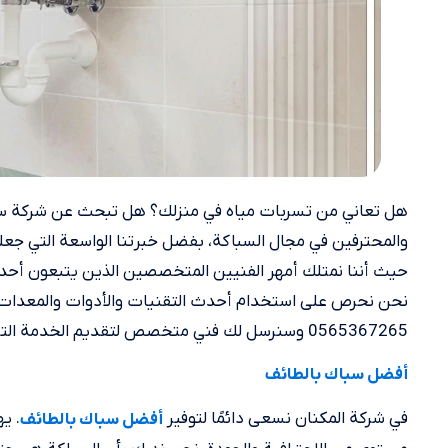
هل تعاني من تسربات مياه في منزلك؟ هل تبحث عن شركة سبا
والمحترفين في مجال السباكة، بفضل خبرتنا الواسعة التي جعلت
حيث أننا نمتلك أمهر الفنيين المتخصصين الذين يتبعون أحد
نحن نحرص على استخدام أحدث التقنيات والأدوات والمعدات ال
0565367265 وسنرسل لك فني متخصص لتقديم الخدمة التي تريدها. تابع قراءة المقال التالي للتعرف على معلومات اضافية.
أفضل سباك بالطائف
في شركة المكنان نسعى دائمًا لتوفير
. ي
أفضل سباك بالطائف