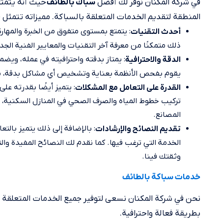
في شركة المكنان نوفر لك أفضل
حيث أنه يتمتع 
سباك بالطائف
المنطقة لتقديم الخدمات المتعلقة بالسباكة. مميزاته تتمثل 
: يتمتع بمستوى متفوق من الخبرة والمها
أحدث التقنيات
ذلك متمكنًا من معرفة آخر التقنيات والمعايير الفنية الجد
: يمتاز بدقته واحترافيته في عمله، ويض
الدقة والاحترافية
يقوم بفحص الأنظمة بعناية وتشخيص أي مشاكل بدقة، مم
: يتميز أيضًا بقدرته عل
القدرة على التعامل مع المشكلات
تركيب خطوط المياه والصرف الصحي في المنازل السكنية، أو
المصانع.
: بالإضافة إلى ذلك يتميز بالت
تقديم النصائح والإرشادات
الخدمة التي ترغب فيها. كما نقدم لك النصائح المفيدة وا
وثقتك فينا.
خدمات سباكة بالطائف
نحن في شركة المكنان نسعى لتوفير جميع الخدمات المتعلقة 
بطريقة فعالة واحترافية.