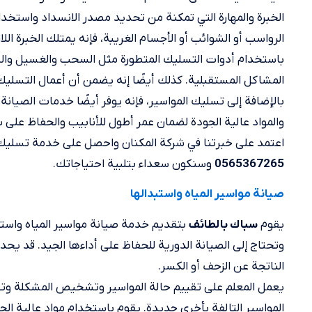
الخبرة والمهارة التي تمكنة من تحديد مصدر الانسداد واستخدام ا
الرواسب أو الشوائب أو الأجسام الغريبة، فإنه يمتلك الخبرة ال
باستخدام أدوات التسليك المتطورة مثل السحب والغسيل والضغ
المشاكل المستقبلية. كذلك أيضًا إنه يضمن أن أعمال التسليك
بالإضافة إلى تسليك المواسير، فإنه يوفر أيضًا خدمات الصيانة
والمواد عالية الجودة لضمان عمر أطول للأنابيب والحفاظ على 
اعتمد على خبرتنا في شركة المكنان واحصل على خدمة تسليك ان
وسنكون سعداء بتلبية احتياجاتك.
0565367265
صيانة مواسير المياه واستبدالها
يقوم
بتقديم خدمة صيانة مواسير المياه واستبدا
سباك بالطائف
وتحتاج إلى الصيانة الدورية للحفاظ على أداءها الجيد. قد يحد
الناتجة عن الزحف أو الكسر.
يعمل المعلم على تقييم حالة المواسير وتشخيص المشكلة وتقد
المواسير التالفة بأخرى جديدة. يقوم باستخدام مواد عالية ال