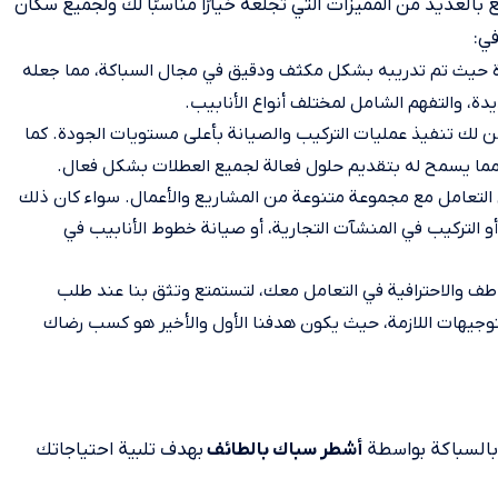
بالعديد من المميزات التي تجلعه خيارًا مناسبًا لك ولجميع سكان
في:
رة حيث تم تدريبه بشكل مكثف ودقيق في مجال السباكة، مما جعله
يدة، والتفهم الشامل لمختلف أنواع الأنابيب.
من لك تنفيذ عمليات التركيب والصيانة بأعلى مستويات الجودة. كما
ا يسمح له بتقديم حلول فعالة لجميع العطلات بشكل فعال.
ى التعامل مع مجموعة متنوعة من المشاريع والأعمال. سواء كان ذلك
 التركيب في المنشآت التجارية، أو صيانة خطوط الأنابيب في
عاطف والاحترافية في التعامل معك، لتستمتع وتثق بنا عند طلب
لتوجيهات اللازمة، حيث يكون هدفنا الأول والأخير هو كسب رضاك
بالسباكة بواسطة
بهدف تلبية احتياجاتك
أشطر سباك بالطائف