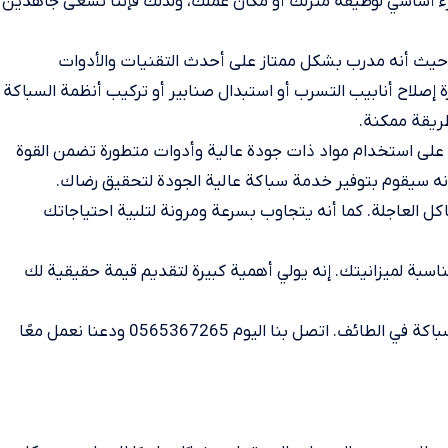
زء أساسي لوظيفة منزلك أو مكان عملك، ولذلك فإننا نسعى جاهدين
. حيث أنه مدرب بشكل ممتاز على أحدث التقنيات والأدوات
 إصلاح أنابيب التسرب أو استبدال صنابير أو تركيب أنظمة السباكة
ريقة ممكنة.
ص على استخدام مواد ذات جودة عالية وأدوات متطورة تضمن القوة
أنه سيقوم بتوفير خدمة سباكة عالية الجودة لتحقيق رضاك.
كل العاجلة. كما أنه يتجاوب بسرعة ومرونة لتلبية احتياجاتك
ناسبة لميزانيتك. إنه يولي أهمية كبيرة لتقديم قيمة حقيقية لك
في النهاية، نؤكد على أننا نسعى جاهدين لتوفير أفضل معلم سباكة في الطائف. اتصل بنا اليوم 0565367265 ودعنا نعمل معًا