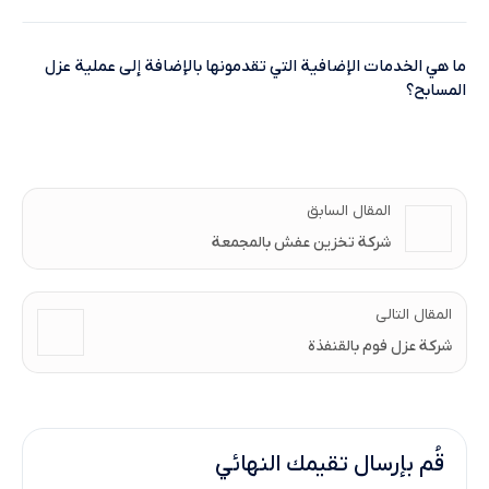
نقدم لك مجموعةت من ضمانات على الخدمة بعد لاأنتهاء من عملية
العزل، وذلك لضمان جودة البناء والحفاظ على البنية التحتية للمباني.
ما هي الخدمات الإضافية التي تقدمونها بالإضافة إلى عملية عزل
حيث إذا تعرض العزل إلى أي مشكلة فنقوم على الفور بتقديم الخدمة لك
المسابح؟
مرة أخري بالمجان.
لأننا متميزون في تقديم كافة خدمات المتعلقة بالمسابح فنقدم أيضًا
خدمة صيانة المسابح التي تشمل( جديد البلاط والخرسانة، تركيب أو
إصلاح أنظمة التدفئة والتبريد، توريد المعدات واللوازم، تصميم وتنفيذ
المقال السابق
تجهيزات المسبح).
شركة تخزين عفش بالمجمعة
المقال التالى
شركة عزل فوم بالقنفذة
قُم بإرسال تقيمك النهائي