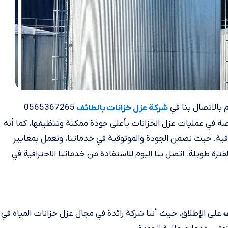
بالاتصال بنا في
0565367265
شركة عزل خزانات بالطائف
 في عمليات عزل الخزانات بأعلى جودة ممكنة وتنظيفها، كما أنه
افية. حيث نضمن الجودة والموثوقية في خدماتنا، ونعمل بمعايير
ة طويلة. اتصل بنا اليوم للاستفادة من خدماتنا الاحترافية في
على الإطلاق، حيث أننا شركة رائدة في مجال عزل خزانات المياه في
ف