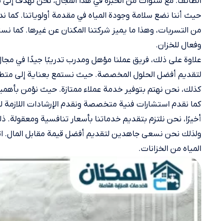
الطائف. مع سنوات من الخبرة في هذا المجال، نحن نهدف إلى ت
حيث أننا نضع سلامة وجودة المياه في مقدمة أولوياتنا. كما ن
من التسربات، وهذا ما يميز شركتنا المكنان عن غيرها. كما ن
وفعال للخزان.
علاوة على ذلك، فريق عملنا مؤهل ومدرب تدريبًا جيدًا في مجال ا
لتقديم أفضل الحلول المخصصة. حيث نستمع بعناية إلى متطل
كذلك، نحن نهتم بتوفير خدمة عملاء ممتازة. حيث نؤمن بأهمية
كما نقدم استشارات فنية متخصصة ونقدم الإرشادات اللازمة لل
أخيرًا، نحن نلتزم بتقديم خدماتنا بأسعار تنافسية ومعقولة. ذل
المياه من الخزانات.