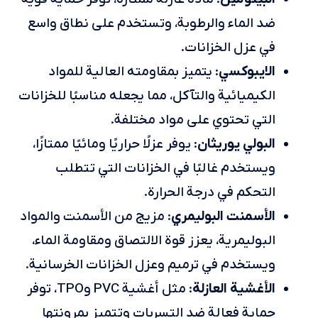
ضد الماء والرطوبة، وتستخدم على نطاق واسع
في عزل الخزانات.
الايبوكسي
: يتميز بمقاومته العالية للمواد
الكيميائية والتآكل، مما يجعله مناسبًا للخزانات
التي تحتوي على مواد مختلفة.
البولي يوريثان
: يوفر عزلًا حراريًا ومائيًا ممتازًا،
ويستخدم غالبًا في الخزانات التي تتطلب
التحكم في درجة الحرارة.
الأسمنت البوليمري
: مزيج من الأسمنت والمواد
البوليمرية، يعزز قوة الالتصاق ومقاومة الماء،
ويستخدم في ترميم وعزل الخزانات الخرسانية.
الأغشية العازلة
: مثل أغشية PVC وTPO، توفر
حماية فعالة ضد التسربات وتتميز بمرونتها