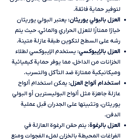
لتوفير حماية فائقة.
العزل بالبولي يوريثان
: يعتبر البولي يوريثان
خيارًا ممتازًا للعزل الحراري والمائي، حيث يتم
رشه على السطح لتكوين طبقة عازلة متينة.
العزل بالإيبوكسي
: يستخدم الإيبوكسي لطلاء
الخزانات من الداخل، مما يوفر حماية كيميائية
وميكانيكية ممتازة ضد التآكل والتسرب.
استخدام ألواح العزل
: يمكن استخدام ألواح
عازلة جاهزة مثل ألواح البوليسترين أو البولي
يوريثان، وتثبيتها على الجدران قبل عملية
الدفن.
العزل بالرغوة
: يتم حقن الرغوة العازلة في
الفراغات المحيطة بالخزان لملء الفجوات ومنع