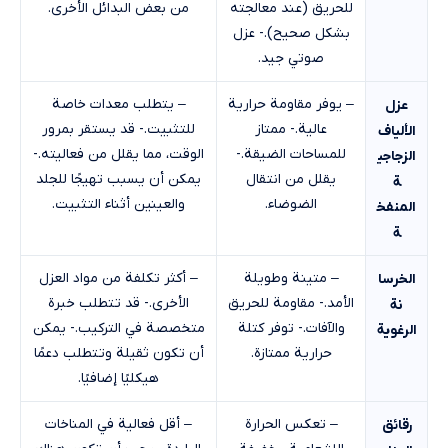
للحريق (عند معالجته
من بعض البدائل الأخرى.
بشكل صحيح).- عزل
صوتي جيد.
– يوفر مقاومة حرارية
– يتطلب معدات خاصة
عزل
عالية.- ممتاز
للتثبيت.- قد يستقر بمرور
الألياف
للمساحات الضيقة.-
الوقت، مما يقلل من فعاليته.-
الزجاجي
يقلل من انتقال
يمكن أن يسبب تهيجًا للجلد
ة
الضوضاء.
والعينين أثناء التثبيت.
المنفخ
ة
– متينة وطويلة
– أكثر تكلفة من مواد العزل
الخرسا
الأمد.- مقاومة للحريق
الأخرى.- قد تتطلب خبرة
نة
والآفات.- توفر كتلة
متخصصة في التركيب.- يمكن
الرغوية
حرارية ممتازة.
أن تكون ثقيلة وتتطلب دعمًا
هيكليًا إضافيًا.
– تعكس الحرارة
– أقل فعالية في المناخات
رقائق