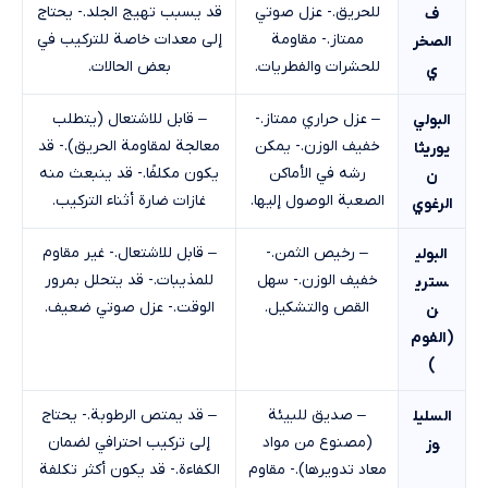
للحريق.- عزل صوتي
قد يسبب تهيج الجلد.- يحتاج
ف
ممتاز.- مقاومة
إلى معدات خاصة للتركيب في
الصخر
للحشرات والفطريات.
بعض الحالات.
ي
– عزل حراري ممتاز.-
– قابل للاشتعال (يتطلب
البولي
خفيف الوزن.- يمكن
معالجة لمقاومة الحريق).- قد
يوريثا
رشه في الأماكن
يكون مكلفًا.- قد ينبعث منه
ن
الصعبة الوصول إليها.
غازات ضارة أثناء التركيب.
الرغوي
– رخيص الثمن.-
– قابل للاشتعال.- غير مقاوم
البولي
خفيف الوزن.- سهل
للمذيبات.- قد يتحلل بمرور
ستري
القص والتشكيل.
الوقت.- عزل صوتي ضعيف.
ن
(الفوم
)
– صديق للبيئة
– قد يمتص الرطوبة.- يحتاج
السليل
(مصنوع من مواد
إلى تركيب احترافي لضمان
وز
معاد تدويرها).- مقاوم
الكفاءة.- قد يكون أكثر تكلفة